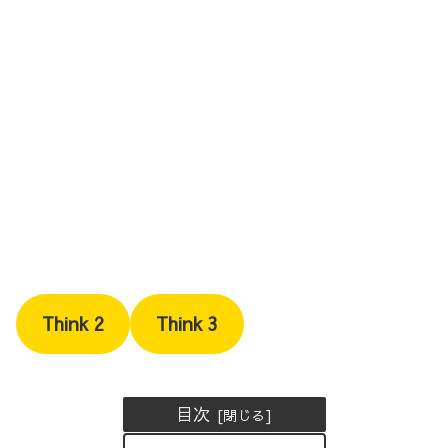
Think 2
Think 3
目次