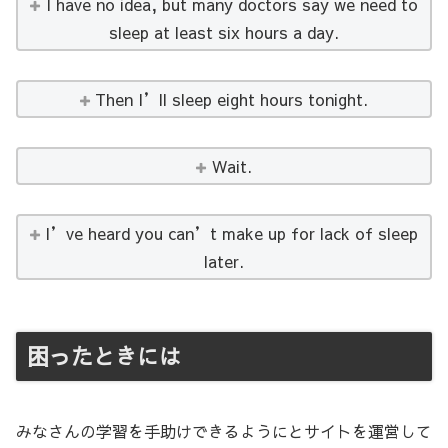
I have no idea, but many doctors say we need to
sleep at least six hours a day.
Then I’ll sleep eight hours tonight.
Wait.
I’ve heard you can’t make up for lack of sleep
later.
困ったときには
みなさんの学習を手助けできるようにとサイトを運営して