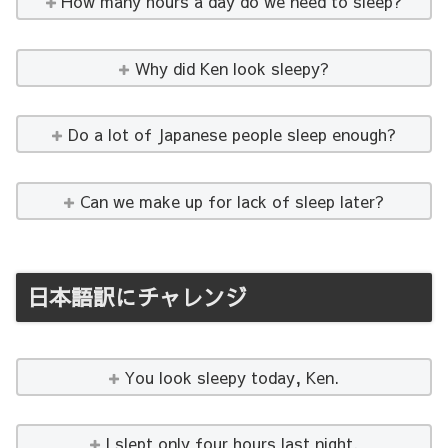
How many hours a day do we need to sleep?
Why did Ken look sleepy?
Do a lot of Japanese people sleep enough?
Can we make up for lack of sleep later?
日本語訳にチャレンジ
You look sleepy today, Ken.
I slept only four hours last night.