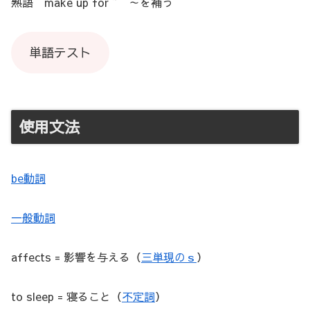
熟語 make up for ~ ～を補う
単語テスト
使用文法
be動詞
一般動詞
affects = 影響を与える（
三単現のｓ
）
to sleep = 寝ること（
不定詞
）