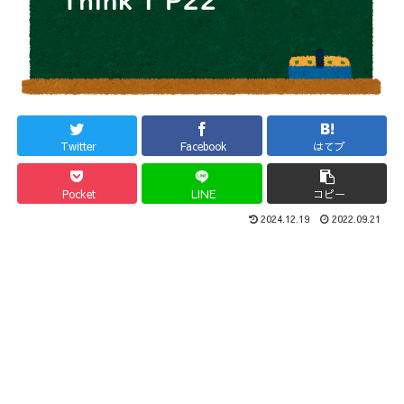
Twitter
Facebook
はてブ
Pocket
LINE
コピー
2024.12.19
2022.09.21