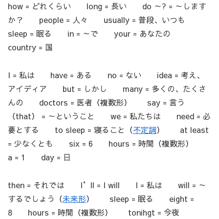
how = どれくらい long = 長い do ～? = ～します
か？ people = 人々 usually = 普段、いつも
sleep = 眠る in = ～で your = あなたの
country = 国
I = 私は have = ある no = ない idea = 考え、
アイディア but = しかし many = 多くの、たくさ
んの doctors = 医者（複数形） say = 言う
（that） = ～ということ we = 私たちは need = 必
要とする to sleep = 寝ること（
不定詞
） at least
= 少なくとも six = 6 hours = 時間（複数形）
a = 1 day = 日
then = それでは I’ll = I will I = 私は will = ～
するでしょう（
未来形
） sleep = 眠る eight =
8 hours = 時間（複数形） tonihgt = 今夜