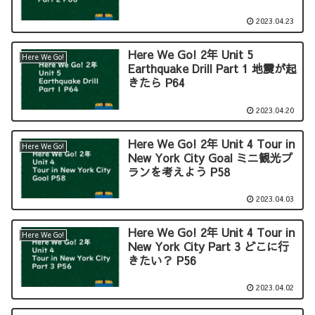
2023.04.23
Here We Go! 2年 Unit 5
Here We Go!
Earthquake Drill Part 1 地震が起
きたら P64
2023.04.20
Here We Go! 2年 Unit 4 Tour in
Here We Go!
New York City Goal ミニ観光プ
ランを考えよう P58
2023.04.03
Here We Go! 2年 Unit 4 Tour in
Here We Go!
New York City Part 3 どこに行
きたい？ P56
2023.04.02