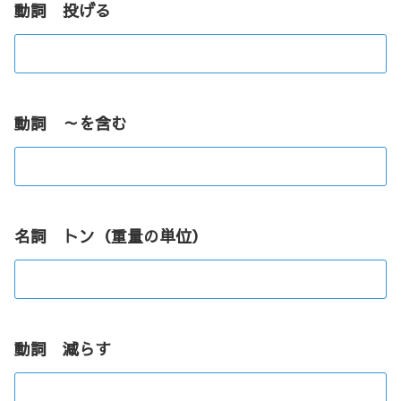
動詞 投げる
動詞 ～を含む
名詞 トン（重量の単位）
動詞 減らす