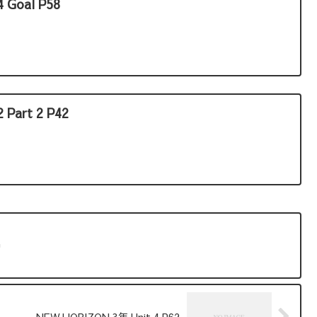
4 Goal P58
 Part 2 P42
9