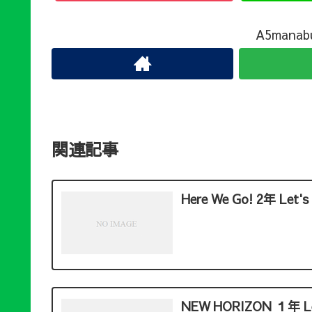
A5man
関連記事
Here We Go! 2年 Let's
NEW HORIZON １年 Let