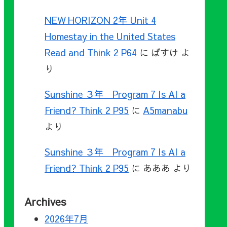
NEW HORIZON 2年 Unit 4
Homestay in the United States
Read and Think 2 P64
に
ばすけ
よ
り
Sunshine ３年 Program 7 Is AI a
Friend? Think 2 P95
に
A5manabu
より
Sunshine ３年 Program 7 Is AI a
Friend? Think 2 P95
に
あああ
より
Archives
2026年7月