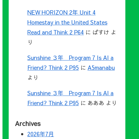
NEW HORIZON 2年 Unit 4
Homestay in the United States
Read and Think 2 P64
に
ばすけ
よ
り
Sunshine ３年 Program 7 Is AI a
Friend? Think 2 P95
に
A5manabu
より
Sunshine ３年 Program 7 Is AI a
Friend? Think 2 P95
に
あああ
より
Archives
2026年7月