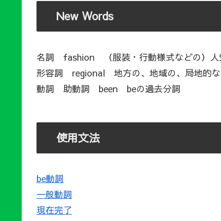
New Words
名詞 fashion （服装・行動様式などの）
形容詞 regional 地方の、地域の、局地的
動詞 助動詞 been beの過去分詞
使用文法
be動詞
一般動詞
現在完了