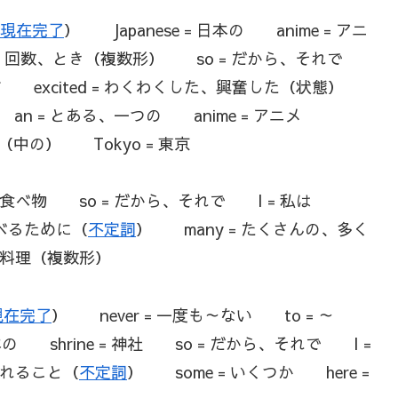
現在完了
） Japanese = 日本の anime = アニ
s = 回数、とき（複数形） so = だから、それで
す、ます excited = わくわくした、興奮した（状態）
 an = とある、一つの anime = アニメ
の（中の） Tokyo = 東京
d = 食べ物 so = だから、それで I = 私は
 食べるために（
不定詞
） many = たくさんの、多く
 = 料理（複数形）
現在完了
） never = 一度も～ない to = ～
本の shrine = 神社 so = だから、それで I =
 訪れること（
不定詞
） some = いくつか here =