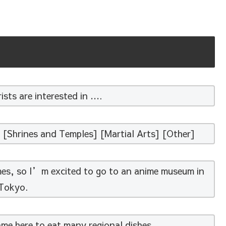
ists are interested in ….
[Shrines and Temples] [Martial Arts] [Other]
es, so I’m excited to go to an anime museum in
Tokyo.
ame here to eat many regional dishes.