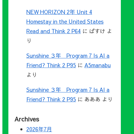
NEW HORIZON 2年 Unit 4
Homestay in the United States
Read and Think 2 P64
に
ばすけ
よ
り
Sunshine ３年 Program 7 Is AI a
Friend? Think 2 P95
に
A5manabu
より
Sunshine ３年 Program 7 Is AI a
Friend? Think 2 P95
に
あああ
より
Archives
2026年7月