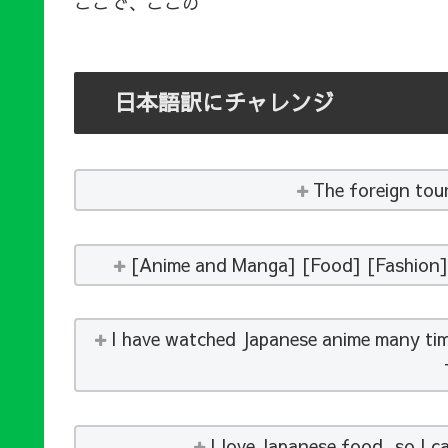
ここで、ここの
日本語訳にチャレンジ
The foreign tour
[Anime and Manga] [Food] [Fashion] 
I have watched Japanese anime many tim
I love Japanese food, so I c