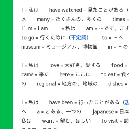
I = 私は have watched = 見たことがある（
メ many = たくさんの、多くの time
I’m = I am I = 私は am = ～で
to go = 行くために（
不定詞
） to = ～へ
museum = ミュージアム、博物館 in = ～
I = 私は love = 大好き、愛する foo
came = 来た here = ここに to eat =
の regional = 地方の、地域の dishes
I = 私は have been = 行ったことがある（
へ a = とある、一つの Japanese = 日
私は want = 望む、ほしい to visit =