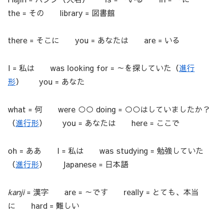
the = その library = 図書館
there = そこに you = あなたは are = いる
I = 私は was looking for = ～を探していた（
進行
形
） you = あなた
what = 何 were ○○ doing = ○○はしていましたか？
（
進行形
） you = あなたは here = ここで
oh = ああ I = 私は was studying = 勉強していた
（
進行形
） Japanese = 日本語
kanji
= 漢字 are = ～です really = とても、本当
に hard = 難しい