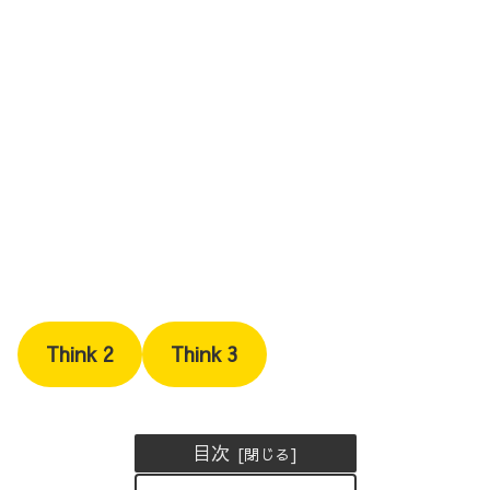
Think 2
Think 3
目次