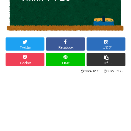
Twitter
Facebook
はてブ
Pocket
LINE
コピー
2024.12.19
2022.09.25