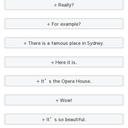
Really?
For example?
There is a famous place in Sydney.
Here it is.
It’s the Opera House.
Wow!
It’s so beautiful.