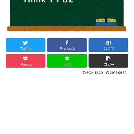
Twitter
Facebook
はてブ
Pocket
LINE
コピー
2024.12.20
2022.09.30