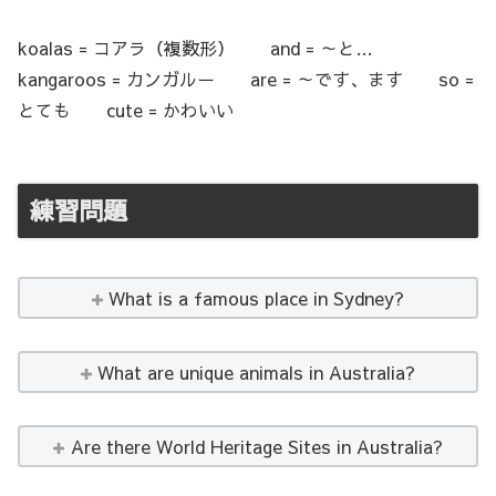
koalas = コアラ（複数形） and = ～と…
kangaroos = カンガルー are = ～です、ます so =
とても cute = かわいい
練習問題
What is a famous place in Sydney?
What are unique animals in Australia?
Are there World Heritage Sites in Australia?