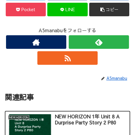
Pocket
LINE
コピー
A5manabuをフォローする
A5manabu
関連記事
NEW HORIZON 1年 Unit 8 A
NEW HORIZON
Durprise Party Story 2 P80