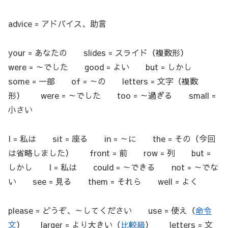
advice = アドバイス、助言
your = あなたの slides = スライド（複数形）
were = ～でした good = よい but = しかし
some = 一部 of = ～の letters = 文字（複数
形） were = ～でした too = ～過ぎる small =
小さい
I = 私は sit = 座る in = ～に the = その（今回
は省略しました） front = 前 row = 列 but =
しかし I = 私は could = ～できる not = ～でな
い see = 見る them = それら well = よく
please = どうぞ、～してください use = 使え（
命令
文
） larger = より大きい（
比較級
） letters = 文