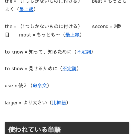
the = （1つしかないものに付ける） best = もっとも
よく（
最上級
）
the = （1つしかないものに付ける） second = 2番
目 most = もっとも～（
最上級
）
to know = 知って、知るために（
不定詞
）
to show = 見せるために（
不定詞
）
use = 使え（
命令文
）
larger = より大きい（
比較級
）
使われている単語