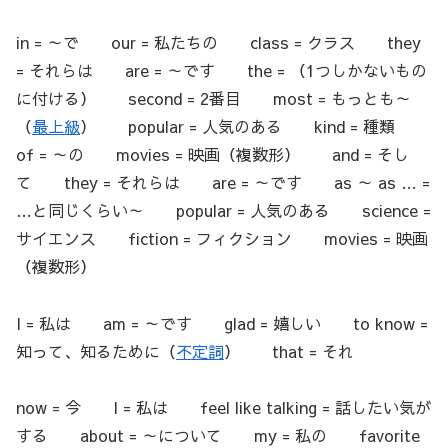
in = ～で our = 私たちの class = クラス they
= それらは are = ～です the = （1つしかないもの
に付ける） second = 2番目 most = もっとも～
（
最上級
） popular = 人気のある kind = 種類
of = ～の movies = 映画（複数形） and = そし
て they = それらは are = ～です as ～ as … =
…と同じくらい～ popular = 人気のある science =
サイエンス fiction = フィクション movies = 映画
（複数形）
I = 私は am = ～です glad = 嬉しい to know =
知って、知るために（
不定詞
） that = それ
now = 今 I = 私は feel like talking = 話したい気が
する about = ～について my = 私の favorite