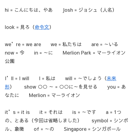
hi = こんにちは、やあ Josh = ジョシュ（人名）
look = 見ろ（
命令文
）
we’re = we are we = 私たちは are = ～いる
now = 今 in = ～に Merlion Park = マーライオン
公園
I’ll = I will I = 私は will = ～でしょう（
未来
形
） show ○○ ～ = ○○に～を見せる you = あ
なたに Merlion = マーライオン
it’s = it is it = それは is = ～です a = 1つ
の、とある（今回は省略しました） symbol = シンボ
ル、象徴 of = ～の Singapore = シンガポール