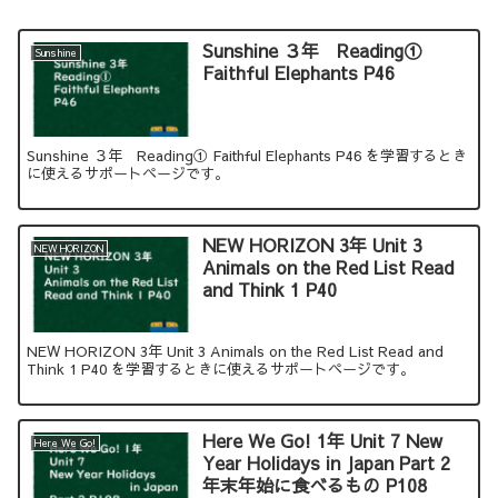
Sunshine ３年 Reading①
Sunshine
Faithful Elephants P46
Sunshine ３年 Reading① Faithful Elephants P46 を学習するとき
に使えるサポートページです。
NEW HORIZON 3年 Unit 3
NEW HORIZON
Animals on the Red List Read
and Think 1 P40
NEW HORIZON 3年 Unit 3 Animals on the Red List Read and
Think 1 P40 を学習するときに使えるサポートページです。
Here We Go! 1年 Unit 7 New
Here We Go!
Year Holidays in Japan Part 2
年末年始に食べるもの P108