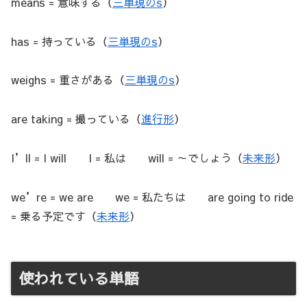
means = 意味する（
三単現のs
）
has = 持っている（
三単現のs
）
weighs = 重さがある（
三単現のs
）
are taking = 撮っている（
進行形
）
I’ll = I will I = 私は will = ～でしょう（
未来形
）
we’re = we are we = 私たちは are going to ride
= 乗る予定です（
未来形
）
使われている単語