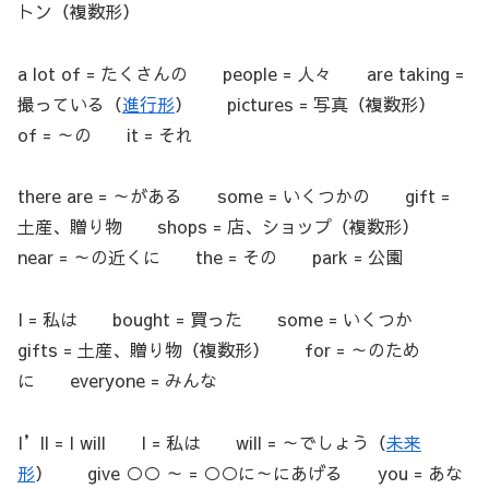
トン（複数形）
a lot of = たくさんの people = 人々 are taking =
撮っている（
進行形
） pictures = 写真（複数形）
of = ～の it = それ
there are = ～がある some = いくつかの gift =
土産、贈り物 shops = 店、ショップ（複数形）
near = ～の近くに the = その park = 公園
I = 私は bought = 買った some = いくつか
gifts = 土産、贈り物（複数形） for = ～のため
に everyone = みんな
I’ll = I will I = 私は will = ～でしょう（
未来
形
） give ○○ ～ = ○○に～にあげる you = あな