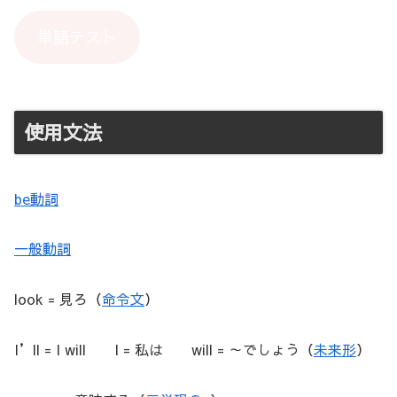
単語テスト
使用文法
be動詞
一般動詞
look = 見ろ（
命令文
）
I’ll = I will I = 私は will = ～でしょう（
未来形
）