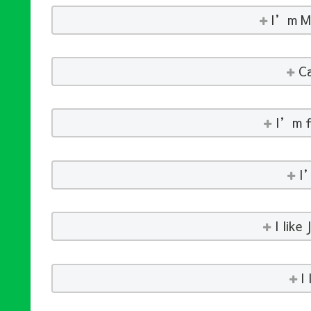
I’m M
Ca
I’m f
I
I like
I