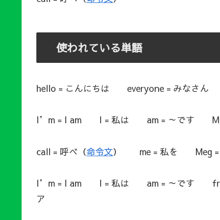
使われている単語
hello = こんにちは everyone = みなさん
I’m = I am I = 私は am = ～です 
call = 呼べ（
命令文
） me = 私を Meg 
I’m = I am I = 私は am = ～です f
ア