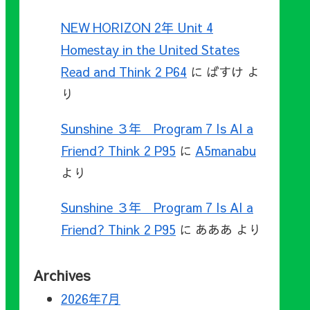
NEW HORIZON 2年 Unit 4
Homestay in the United States
Read and Think 2 P64
に
ばすけ
よ
り
Sunshine ３年 Program 7 Is AI a
Friend? Think 2 P95
に
A5manabu
より
Sunshine ３年 Program 7 Is AI a
Friend? Think 2 P95
に
あああ
より
Archives
2026年7月