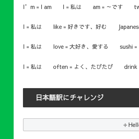
I’m = I am I = 私は am = ～です twel
I = 私は like = 好きです、好む Japanes
I = 私は love = 大好き、愛する sushi =
I = 私は often = よく、たびたび drink
日本語訳にチャレンジ
Hel