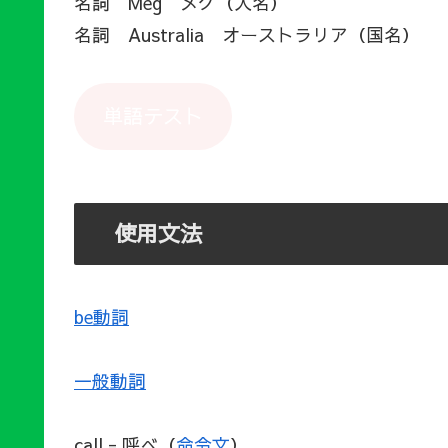
名詞 Meg メグ（人名）
名詞 Australia オーストラリア（国名）
単語テスト
使用文法
be動詞
一般動詞
call = 呼べ（
命令文
）