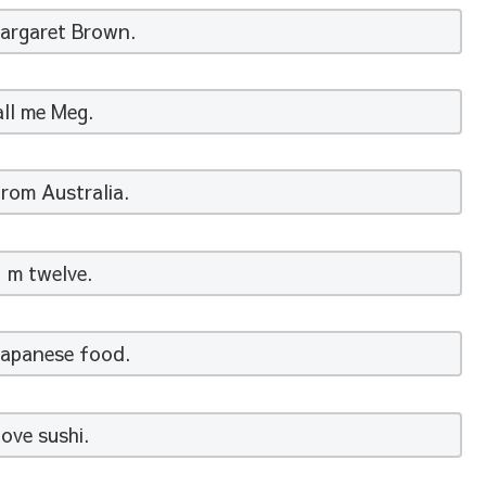
argaret Brown.
ll me Meg.
rom Australia.
’m twelve.
 Japanese food.
 love sushi.