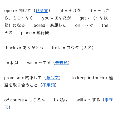
open = 開けて（
命令文
） it = それを if = ～した
ら、もし～なら you = あなたが get = （～な状
態）になる bored = 退屈した on = ～で the =
その plane = 飛行機
thanks = ありがとう Kota = コウタ（人名）
I = 私は will = ～する（
未来形
）
promise = 約束して（
命令文
） to keep in touch = 連
絡を取り合うこと（
不定詞
）
of course = もちろん I = 私は will = ～する（
未来
形
）