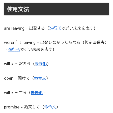
使用文法
are leaving = 出発する（
進行形
で近い未来を表す）
weren’t leaving = 出発しなかったらなあ（仮定法過去）
（
進行形
で近い未来を表す）
will = ～だろう（
未来形
）
open = 開けて（
命令文
）
will = ～する（
未来形
）
promise = 約束して（
命令文
）