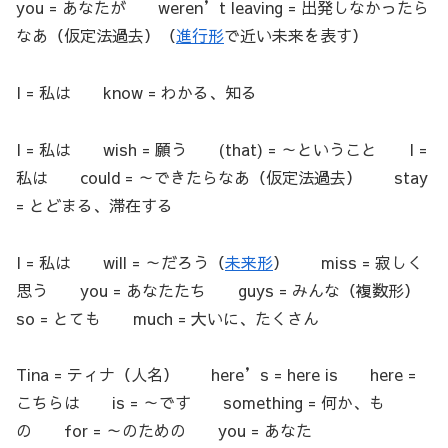
you = あなたが weren’t leaving = 出発しなかったら
なあ（仮定法過去）（
進行形
で近い未来を表す）
I = 私は know = わかる、知る
I = 私は wish = 願う (that) = ～ということ I =
私は could = ～できたらなあ（仮定法過去） stay
= とどまる、滞在する
I = 私は will = ～だろう（
未来形
） miss = 寂しく
思う you = あなたたち guys = みんな（複数形）
so = とても much = 大いに、たくさん
Tina = ティナ（人名） here’s = here is here =
こちらは is = ～です something = 何か、も
の for = ～のための you = あなた