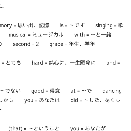
に
ry = 思い出、記憶 is = ～です singing = 歌
 musical = ミュージカル with = ～と一緒
 second = 2 grade = 年生、学年
so = とても hard = 熱心に、一生懸命に and =
= ～でない good = 得意 at = ～で dancing
 しかし you = あなたは did = ～した、尽くし
ト
しい (that) = ～ということ you = あなたが