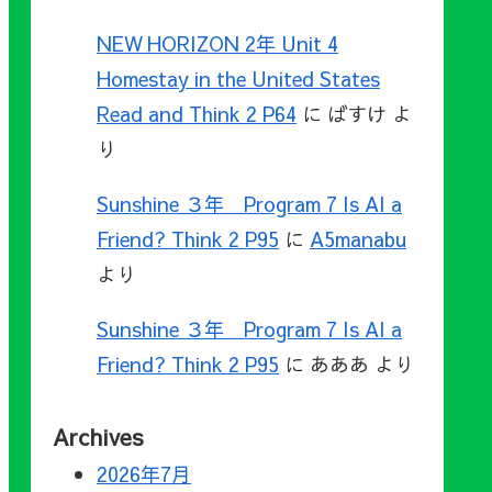
NEW HORIZON 2年 Unit 4
Homestay in the United States
Read and Think 2 P64
に
ばすけ
よ
り
Sunshine ３年 Program 7 Is AI a
Friend? Think 2 P95
に
A5manabu
より
Sunshine ３年 Program 7 Is AI a
Friend? Think 2 P95
に
あああ
より
Archives
2026年7月