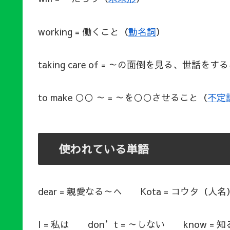
working = 働くこと（
動名詞
）
taking care of = ～の面倒を見る、世話をす
to make ○○ ～ = ～を○○させること（
不定
使われている単語
dear = 親愛なる～へ Kota = コウタ（人名
I = 私は don’t = ～しない know =