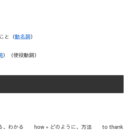
ること（
動名詞
）
詞
）（使役動詞）
）
 知る、わかる how = どのように、方法 to thank