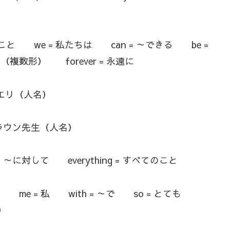
ということ we = 私たちは can = ～できる be =
ち（複数形） forever = 永遠に
= エリ（人名）
 ブラウン先生（人名）
= ～に対して everything = すべてのこと
った me = 私 with = ～で so = とても
）