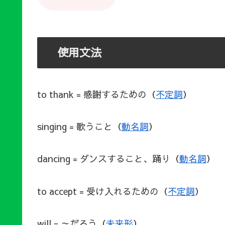
使用文法
to thank = 感謝するための（
不定詞
）
singing = 歌うこと（
動名詞
）
dancing = ダンスすること、踊り（
動名詞
）
to accept = 受け入れるための（
不定詞
）
will = ～だろう（
未来形
）