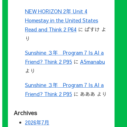
NEW HORIZON 2年 Unit 4
Homestay in the United States
Read and Think 2 P64
に
ばすけ
よ
り
Sunshine ３年 Program 7 Is AI a
Friend? Think 2 P95
に
A5manabu
より
Sunshine ３年 Program 7 Is AI a
Friend? Think 2 P95
に
あああ
より
Archives
2026年7月