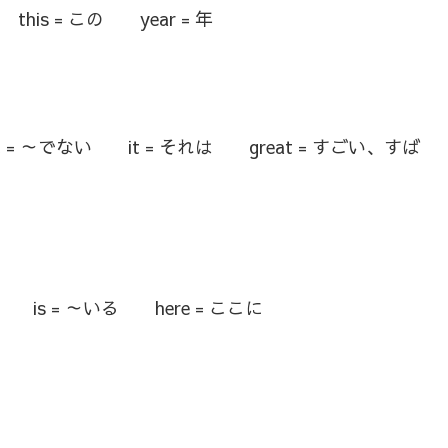
his = この year = 年
not = ～でない it = それは great = すごい、すば
人名） is = ～いる here = ここに