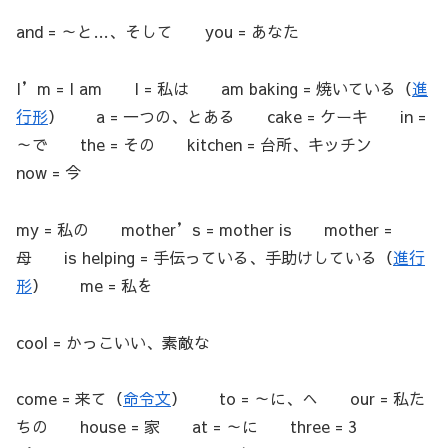
and = ～と…、そして you = あなた
I’m = I am I = 私は am baking = 焼いている（
進
行形
） a = 一つの、とある cake = ケーキ in =
～で the = その kitchen = 台所、キッチン
now = 今
my = 私の mother’s = mother is mother =
母 is helping = 手伝っている、手助けしている（
進行
形
） me = 私を
cool = かっこいい、素敵な
come = 来て（
命令文
） to = ～に、へ our = 私た
ちの house = 家 at = ～に three = 3