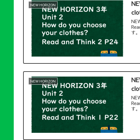
NE
NEW HORIZON
clo
NEW
Re
す
NE
NEW HORIZON
clo
NEW
Re
す