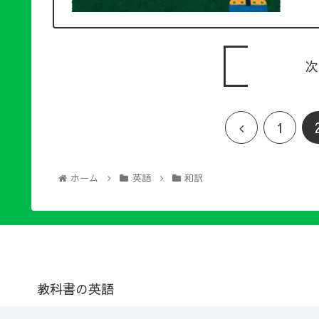
次
1
ホーム
英語
和訳
教科書の英語