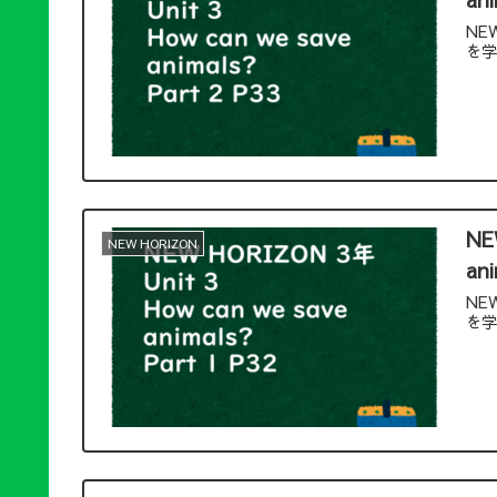
NEW
を
NE
NEW HORIZON
ani
NEW
を