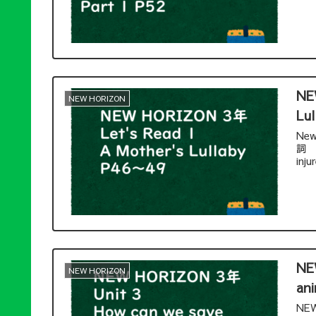
NE
NEW HORIZON
Lu
Ne
詞 
in
NE
NEW HORIZON
ani
NEW