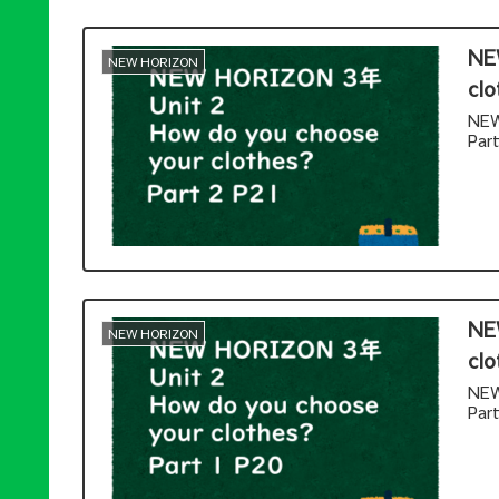
NE
NEW HORIZON
clo
NEW
Pa
NE
NEW HORIZON
clo
NEW
Pa