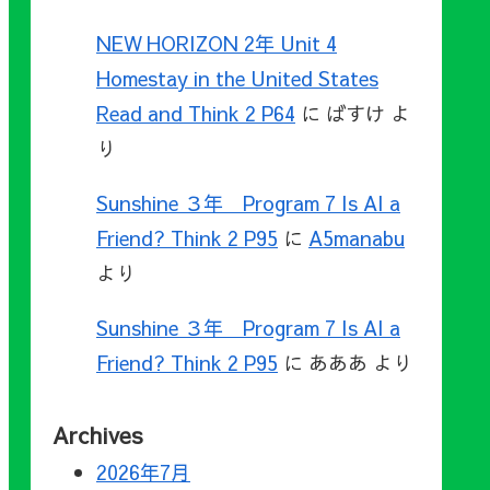
NEW HORIZON 2年 Unit 4
Homestay in the United States
Read and Think 2 P64
に
ばすけ
よ
り
Sunshine ３年 Program 7 Is AI a
Friend? Think 2 P95
に
A5manabu
より
Sunshine ３年 Program 7 Is AI a
Friend? Think 2 P95
に
あああ
より
Archives
2026年7月